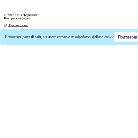
© 2009. ОАО "Боринское".
Все права защищены.
@
Обратная связь
Используя данный сайт, вы даёте согласие на обработку файлов
cookie
Подтверди