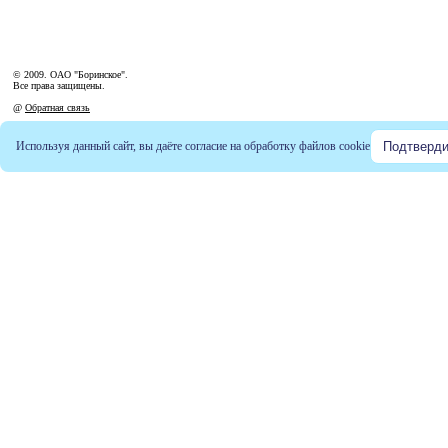
© 2009. ОАО "Боринское".
Все права защищены.
@
Обратная связь
Используя данный сайт, вы даёте согласие на обработку файлов
cookie
Подтверди