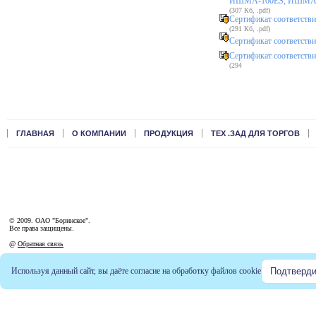
ИШМА-100ES; ИШМА-
(307 Кб, .pdf)
Сертификат соответстви
(291 Кб, .pdf)
Сертификат соответств
Сертификат соответстви
(294
ГЛАВНАЯ
О КОМПАНИИ
ПРОДУКЦИЯ
ТЕХ .ЗАД ДЛЯ ТОРГОВ
© 2009. ОАО "Боринское".
Все права защищены.
@
Обратная связь
Используя данный сайт, вы даёте согласие на обработку файлов
cookie
Подтверди