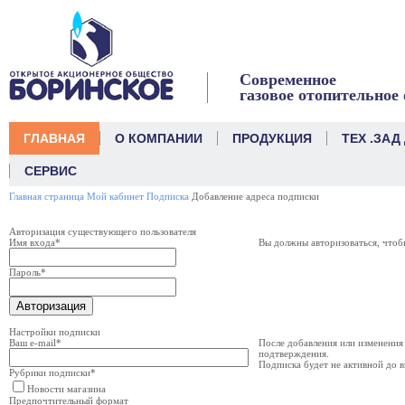
link
Современное
газовое отопительное
ГЛАВНАЯ
О КОМПАНИИ
ПРОДУКЦИЯ
ТЕХ .ЗАД
СЕРВИС
Главная страница
Мой кабинет
Подписка
Добавление адреса подписки
Авторизация существующего пользователя
Имя входа
*
Вы должны авторизоваться, чтоб
Пароль
*
Настройки подписки
Ваш e-mail
*
После добавления или изменения 
подтверждения.
Подписка будет не активной до 
Рубрики подписки
*
Новости магазина
Предпочтительный формат