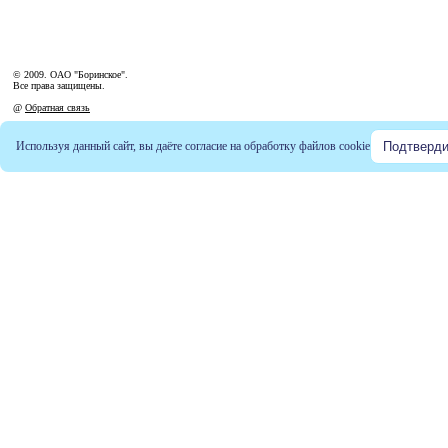
© 2009. ОАО "Боринское".
Все права защищены.
@
Обратная связь
Используя данный сайт, вы даёте согласие на обработку файлов
cookie
Подтверди